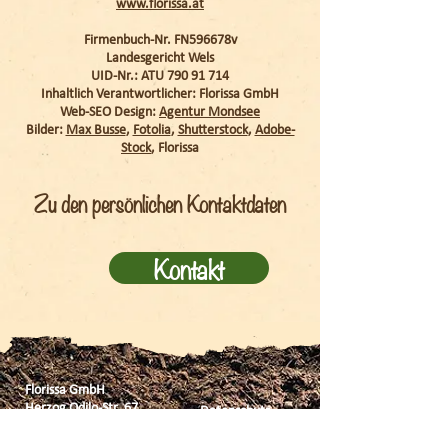
www.florissa.at
Firmenbuch-Nr. FN596678v
Landesgericht Wels
UID-Nr.: ATU 790 91 714
Inhaltlich Verantwortlicher: Florissa GmbH
Web-SEO Design:
Agentur Mondsee
Bilder:
Max Busse
,
Fotolia
,
Shutterstock
,
Adobe-
Stock
, Florissa
Zu den persönlichen Kontaktdaten
Kontakt
Florissa GmbH
Herzog Odilo-Str. 67
Datenschutz
A - 5310 Mondsee
Impressum
Österreich
AGB