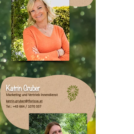
Katrin Gruber
Marketing und Vertrieb Innendienst
katrin.gruber@florissa.at
Tel.: +43 664 /
1070 337