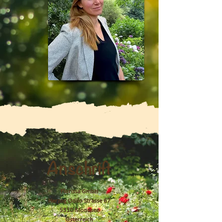
Anschrift
Florissa GmbH
Herzog Odilo Strasse 67
5310 Mondsee
Österreich