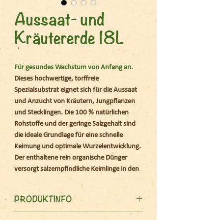
Aussaat- und
Kräutererde 18L
Für gesundes Wachstum von Anfang an.
Dieses hochwertige, torffreie
Spezialsubstrat eignet sich für die Aussaat
und Anzucht von Kräutern, Jungpflanzen
und Stecklingen. Die 100 % natürlichen
Rohstoffe und der geringe Salzgehalt sind
die ideale Grundlage für eine schnelle
Keimung und optimale Wurzelentwicklung.
Der enthaltene rein organische Dünger
versorgt salzempfindliche Keimlinge in den
ersten 4 - 6 Wochen schonend mit allen
wichtigen Hauptnährstoffen. Die milde
PRODUKTINFO
Dosierung verhindert zu schnelles
Wachstum, das Pflanzen anfällig für
Für schnelle Keimung und optimale