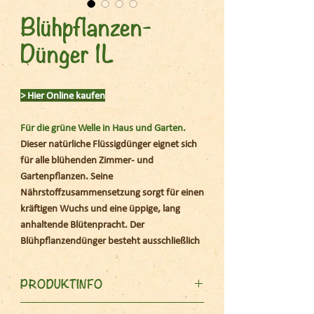
Blühpflanzen-
Dünger 1L
> Hier Online kaufen
Für die grüne Welle in Haus und Garten.
Dieser natürliche Flüssigdünger eignet sich
für alle blühenden Zimmer- und
Gartenpflanzen. Seine
Nährstoffzusammensetzung sorgt für einen
kräftigen Wuchs und eine üppige, lang
anhaltende Blütenpracht. Der
Blühpflanzendünger besteht ausschließlich
aus pflanzlichen Stoffen der
Lebensmittelindustrie sowie natürlich-
PRODUKTINFO
mineralischen Rohstoffen und ist dank der
inkludierten Dosierkappe besonders
Für kräftigen Wuchs und üppige