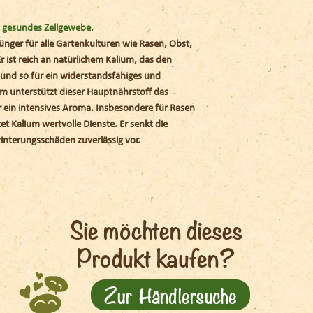
organische und mine
unterschiedliche Näh
d gesundes Zellgewebe.
eingesetzt werden k
Dünger für alle Gartenkulturen wie Rasen, Obst,
Was spricht für org
 ist reich an natürlichem Kalium, das den
Es gibt mehrere Grü
 und so für ein widerstandsfähiges und
Gärtnern empfohlen 
m unterstützt dieser Hauptnährstoff das
verwenden:
r ein intensives Aroma. Insbesondere für Rasen
et Kalium wertvolle Dienste. Er senkt die
1. Umweltfreundlich
interungsschäden zuverlässig vor.
aus natürlichen Mate
Ausgangstoffe, Pfla
Sie sind biologisch
weniger als synthet
Sie möchten dieses
2. Bodengesundheit:
Produkt kaufen?
Verbesserung der Bo
Bodenfruchtbarkeit 
Mikroorganismen im 
Zur Händlersuche
Boden mit wichtigen