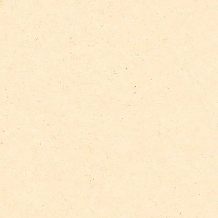
ralische Dünger, die
rstoffe liefern und je nach Bedarf
önnen.
anische Dünger?
nde, warum es beim natürlichen
wird, organische Dünger zu
keit: Organische Dünger bestehen
rialien wie Kompost, tierische
nzenrückständen und Mineralien.
 abbaubar und belasten die Umwelt
ische Düngemittel.
 Organische Dünger tragen zur
denstruktur, zur Förderung der
und zur Erhaltung der
Boden bei. Sie versorgen den
 Nährstoffen auf natürliche Weise