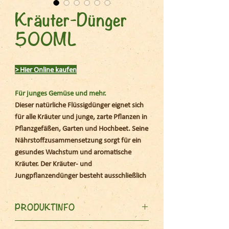
Kräuter-Dünger
500ML
> Hier Online kaufen
Für junges Gemüse und mehr.
Dieser natürliche Flüssigdünger eignet sich
für alle Kräuter und junge, zarte Pflanzen in
Pflanzgefäßen, Garten und Hochbeet. Seine
Nährstoffzusammensetzung sorgt für ein
gesundes Wachstum und aromatische
Kräuter. Der Kräuter- und
Jungpflanzendünger besteht ausschließlich
aus rein pflanzlichen Rohstoffen, ist daher
angenehm im Geruch und dank der
PRODUKTINFO
inkludierten Dosierkappe besonders
einfach anzuwenden.
Für ein gesundes Wachstum und