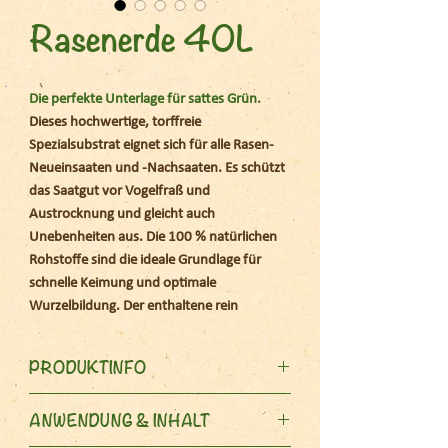
Rasenerde 40L
Die perfekte Unterlage für sattes Grün.
Dieses hochwertige, torffreie
Spezialsubstrat eignet sich für alle Rasen-
Neueinsaaten und -Nachsaaten. Es schützt
das Saatgut vor Vogelfraß und
Austrocknung und gleicht auch
Unebenheiten aus. Die 100 % natürlichen
Rohstoffe sind die ideale Grundlage für
schnelle Keimung und optimale
Wurzelbildung. Der enthaltene rein
organische Dünger versorgt den Rasen in
den ersten 4 - 6 Wochen mit allen wichtigen
PRODUKTINFO
Hauptnährstoffen. Darüber hinaus zeichnet
sich die Rasenerde durch eine
Ideal für Rasen-Neueinsaat und -
ANWENDUNG & INHALT
feinkrümelige, dauerhaft stabile Struktur
Nachsaat
aus, die besonders wasser- und