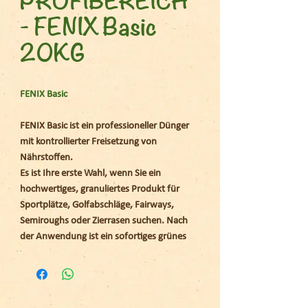
- FENIX Basic
20KG
FENIX Basic
FENIX Basic ist ein professioneller Dünger
mit kontrollierter Freisetzung von
Nährstoffen.
Es ist Ihre erste Wahl, wenn Sie ein
hochwertiges, granuliertes Produkt für
Sportplätze, Golfabschläge, Fairways,
Semiroughs oder Zierrasen suchen. Nach
der Anwendung ist ein sofortiges grünes
Effekt zu sehen und dank der MU-
Technologie eine kontinuierliche
Nährstoffabgabe.