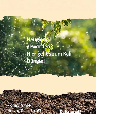
Neugierig
geworden?
Hier geht's zum Kali-
Dünger!
Florissa GmbH
Herzog Odilo-Str. 67
Datenschutz
A - 5310 Mondsee
Impressum
Österreich
AGB