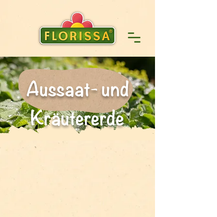
Aussaat- und
Kräutererde